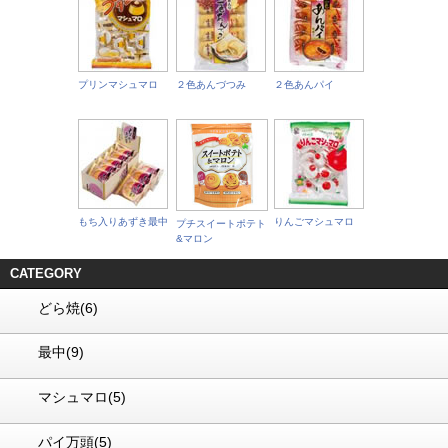
プリンマシュマロ
２色あんづつみ
２色あんパイ
マロンあんパイ(5個
北海道の濃縮乳を使
ぱふっといちご
入り)
ったミルクまんじゅ
う
もち入りあずき最中
りんごマシュマロ
プチスイートポテト
ごま最中
&マロン
まんじゅうミックス
力士餅最中(6個入
り)
CATEGORY
どら焼(6)
最中(9)
プリンマシュマロ
ともだちのわ
マシュマロ(5)
パイ万頭(5)