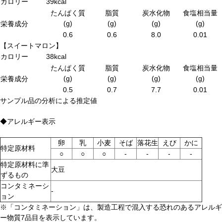
カロリー
39kcal
たんぱく質
脂質
炭水化物
食塩相当量
(g)
(g)
(g)
(g)
栄養成分
0.6
0.6
8.0
0.01
【スイートマロン】
カロリー
38kcal
たんぱく質
脂質
炭水化物
食塩相当量
(g)
(g)
(g)
(g)
栄養成分
0.5
0.7
7.7
0.01
サンプル品の分析による推定値
◆アレルギー表示
卵
乳
小麦
そば
落花生
えび
かに
特定原材料
○
○
○
-
-
-
-
特定原材料に準
大豆
ずるもの
コンタミネーシ
-
ョン
※「コンタミネーション」は、製造工程で混入する恐れのあるアレルギ
ー物質7品目を表示しています。