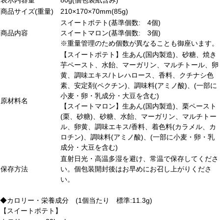
表示内容量
80g(個包装紙含み)
商品サイズ(重量)
210×170×70mm(85g)
スイートポテト(基準個数: 4個)
商品内容
スイートマロン(基準個数: 3個)
※重量管理のため個数が異なることも御座います。
【スイートポテト】生あん(国内製造)、砂糖、焼き
芋ペースト、水飴、マーガリン、マルチトール、卵
黄、調味エキス/トレハロース、香料、クチナシ色
素、安定剤(ペクチン)、調味料(アミノ酸)、(一部に
小麦・卵・乳成分・大豆を含む)
原材料名
【スイートマロン】生あん(国内製造)、栗ペースト
(栗、砂糖)、砂糖、水飴、マーガリン、マルチトー
ル、卵黄、調味エキス/香料、着色料(カラメル、カ
ロチン)、調味料(アミノ酸)、(一部に小麦・卵・乳
成分・大豆を含む)
直射日光・高温多湿を避け、常温で保存してくださ
保存方法
い。個包装開封後はお早めにお召し上がりくださ
い。
◆カロリー・栄養成分 (1個当たり 標準:11.3g)
【スイートポテト】