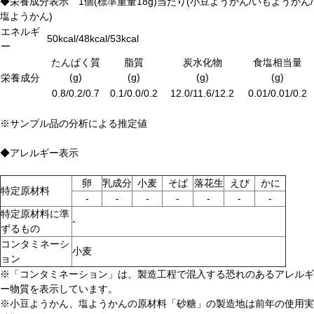
◆栄養成分表示 1個(標準重量18g)当たり(小豆ようかん/いもようかん/
塩ようかん)
エネルギ
50kcal/48kcal/53kcal
ー
たんぱく質
脂質
炭水化物
食塩相当量
(g)
(g)
(g)
(g)
栄養成分
0.8/0.2/0.7
0.1/0.0/0.2
12.0/11.6/12.2
0.01/0.01/0.2
※サンプル品の分析による推定値
◆アレルギー表示
卵
乳成分
小麦
そば
落花生
えび
かに
特定原材料
-
-
-
-
-
-
-
特定原材料に準
-
ずるもの
コンタミネーシ
小麦
ョン
※「コンタミネーション」は、製造工程で混入する恐れのあるアレルギ
ー物質を表示しています。
※小豆ようかん、塩ようかんの原材料「砂糖」の製造地は前年の使用実