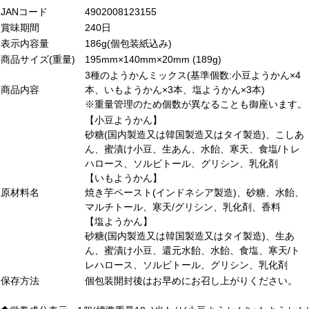
JANコード
4902008123155
賞味期間
240日
表示内容量
186g(個包装紙込み)
商品サイズ(重量)
195mm×140mm×20mm (189g)
3種のようかんミックス(基準個数:小豆ようかん×4
商品内容
本、いもようかん×3本、塩ようかん×3本)
※重量管理のため個数が異なることも御座います。
【小豆ようかん】
砂糖(国内製造又は韓国製造又はタイ製造)、こしあ
ん、蜜漬け小豆、生あん、水飴、寒天、食塩/トレ
ハロース、ソルビトール、グリシン、乳化剤
【いもようかん】
原材料名
焼き芋ペースト(インドネシア製造)、砂糖、水飴、
マルチトール、寒天/グリシン、乳化剤、香料
【塩ようかん】
砂糖(国内製造又は韓国製造又はタイ製造)、生あ
ん、蜜漬け小豆、還元水飴、水飴、食塩、寒天/ト
レハロース、ソルビトール、グリシン、乳化剤
保存方法
個包装開封後はお早めにお召し上がりください。