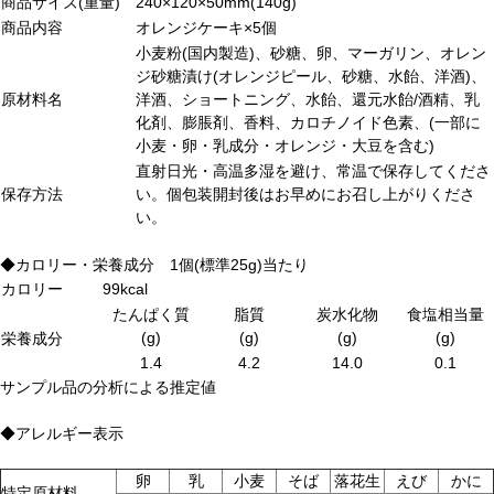
商品サイズ(重量)
240×120×50mm(140g)
商品内容
オレンジケーキ×5個
小麦粉(国内製造)、砂糖、卵、マーガリン、オレン
ジ砂糖漬け(オレンジピール、砂糖、水飴、洋酒)、
原材料名
洋酒、ショートニング、水飴、還元水飴/酒精、乳
化剤、膨脹剤、香料、カロチノイド色素、(一部に
小麦・卵・乳成分・オレンジ・大豆を含む)
直射日光・高温多湿を避け、常温で保存してくださ
保存方法
い。個包装開封後はお早めにお召し上がりくださ
い。
◆カロリー・栄養成分 1個(標準25g)当たり
カロリー
99kcal
たんぱく質
脂質
炭水化物
食塩相当量
(g)
(g)
(g)
(g)
栄養成分
1.4
4.2
14.0
0.1
サンプル品の分析による推定値
◆アレルギー表示
卵
乳
小麦
そば
落花生
えび
かに
特定原材料