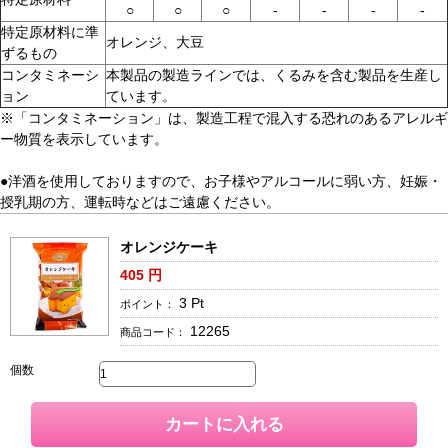
○
○
○
-
-
-
-
特定原材料に準
オレンジ、大豆
ずるもの
コンタミネーシ
本製品の製造ラインでは、くるみを含む製品を生産し
ョン
ています。
※「コンタミネーション」は、製造工程で混入する恐れのあるアレルギ
ー物質を表示しています。
●洋酒を使用しておりますので、お子様やアルコールに弱い方、妊娠・
授乳期の方、運転時などはご遠慮ください。
オレンジケーキ
405
円
3
Pt
ポイント：
12265
商品コード：
個数
カートに入れる